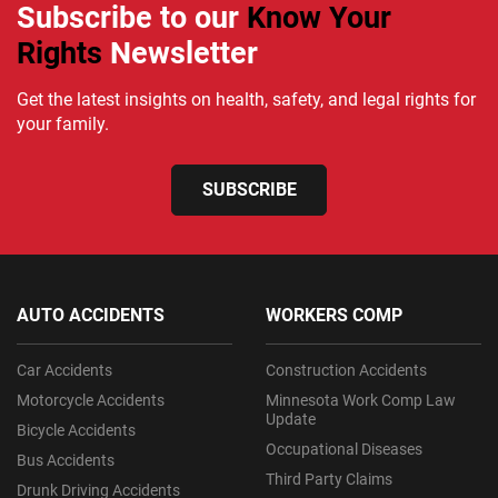
Subscribe to our
Know Your
Rights
Newsletter
Get the latest insights on health, safety, and legal rights for
your family.
SUBSCRIBE
AUTO ACCIDENTS
WORKERS COMP
Car Accidents
Construction Accidents
Motorcycle Accidents
Minnesota Work Comp Law
Update
Bicycle Accidents
Occupational Diseases
Bus Accidents
Third Party Claims
Drunk Driving Accidents