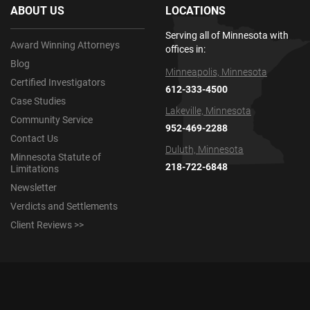
ABOUT US
LOCATIONS
Serving all of Minnesota with
Award Winning Attorneys
offices in:
Blog
Minneapolis, Minnesota
Certified Investigators
612-333-4500
Case Studies
Lakeville, Minnesota
Community Service
952-469-2288
Contact Us
Duluth, Minnesota
Minnesota Statute of
218-722-6848
Limitations
Newsletter
Verdicts and Settlements
Client Reviews >>